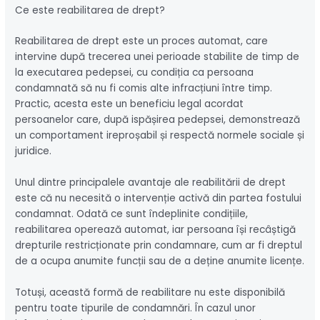
Ce este reabilitarea de drept?
Reabilitarea de drept este un proces automat, care
intervine după trecerea unei perioade stabilite de timp de
la executarea pedepsei, cu condiția ca persoana
condamnată să nu fi comis alte infracțiuni între timp.
Practic, acesta este un beneficiu legal acordat
persoanelor care, după ispășirea pedepsei, demonstrează
un comportament ireproșabil și respectă normele sociale și
juridice.
Unul dintre principalele avantaje ale reabilitării de drept
este că nu necesită o intervenție activă din partea fostului
condamnat. Odată ce sunt îndeplinite condițiile,
reabilitarea operează automat, iar persoana își recâștigă
drepturile restricționate prin condamnare, cum ar fi dreptul
de a ocupa anumite funcții sau de a deține anumite licențe.
Totuși, această formă de reabilitare nu este disponibilă
pentru toate tipurile de condamnări. În cazul unor