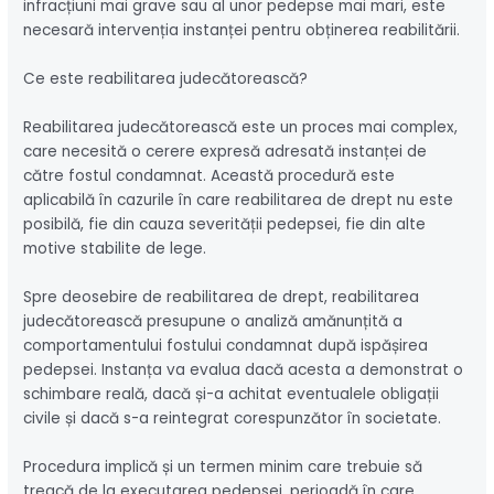
infracțiuni mai grave sau al unor pedepse mai mari, este
necesară intervenția instanței pentru obținerea reabilitării.
Ce este reabilitarea judecătorească?
Reabilitarea judecătorească este un proces mai complex,
care necesită o cerere expresă adresată instanței de
către fostul condamnat. Această procedură este
aplicabilă în cazurile în care reabilitarea de drept nu este
posibilă, fie din cauza severității pedepsei, fie din alte
motive stabilite de lege.
Spre deosebire de reabilitarea de drept, reabilitarea
judecătorească presupune o analiză amănunțită a
comportamentului fostului condamnat după ispășirea
pedepsei. Instanța va evalua dacă acesta a demonstrat o
schimbare reală, dacă și-a achitat eventualele obligații
civile și dacă s-a reintegrat corespunzător în societate.
Procedura implică și un termen minim care trebuie să
treacă de la executarea pedepsei, perioadă în care