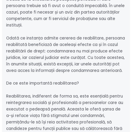
persoana trebuie să fi avut o conduită impecabilă. În unele
cazuri, poate fi necesar și un aviz din partea autorităților
competente, cum ar fi serviciul de probațiune sau alte
instituții.
Odată ce instanța admite cererea de reabilitare, persoana
reabilitată beneficiază de aceleași efecte ca și în cazul
reabilitării de drept: condamnarea nu mai produce efecte
juridice, iar cazierul judiciar este curățat. Cu toate acestea,
în anumite situații, există excepții, iar unele autorități pot
avea acces la informații despre condamnarea anterioară.
De ce este importantă reabilitarea?
Reabilitarea, indiferent de forma sa, este esențială pentru
reintegrarea socială și profesională a persoanelor care au
executat o pedeapsă penală. Aceasta le oferă șansa de
a-și reface viața fără stigmatul unei condamnări,
permițându-le să își reia activitatea profesională, să
candideze pentru funcții publice sau să călătorească fără