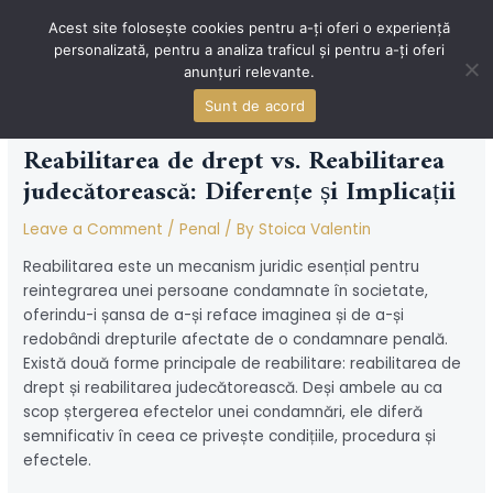
Skip
Acest site folosește cookies pentru a-ți oferi o experiență
to
personalizată, pentru a analiza traficul și pentru a-ți oferi
content
MAI
anunțuri relevante.
MEN
Sunt de acord
Reabilitarea de drept vs. Reabilitarea
judecătorească: Diferențe și Implicații
Leave a Comment
/
Penal
/ By
Stoica Valentin
Reabilitarea este un mecanism juridic esențial pentru
reintegrarea unei persoane condamnate în societate,
oferindu-i șansa de a-și reface imaginea și de a-și
redobândi drepturile afectate de o condamnare penală.
Există două forme principale de reabilitare: reabilitarea de
drept și reabilitarea judecătorească. Deși ambele au ca
scop ștergerea efectelor unei condamnări, ele diferă
semnificativ în ceea ce privește condițiile, procedura și
efectele.