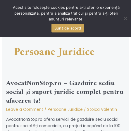
Skip
Acest site folosește cookies pentru a-ți oferi o experiență
to
personalizată, pentru a analiza traficul și pentru a-ți oferi
content
MAI
anunțuri relevante.
MEN
Sunt de acord
Persoane Juridice
AvocatNonStop.ro – Gazduire sediu
social și suport juridic complet pentru
afacerea ta!
Leave a Comment
/
Persoane Juridice
/
Stoica Valentin
AvocatNonStop.ro oferă servicii de gazduire sediu social
pentru societăți comerciale, cu prețuri începând de la 100