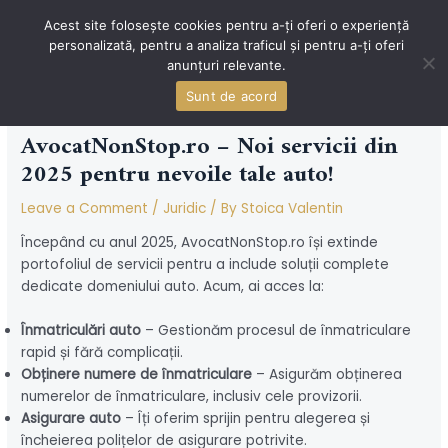
Skip
Acest site folosește cookies pentru a-ți oferi o experiență
to
personalizată, pentru a analiza traficul și pentru a-ți oferi
content
MAI
anunțuri relevante.
MEN
Sunt de acord
AvocatNonStop.ro – Noi servicii din
2025 pentru nevoile tale auto!
Leave a Comment
/
Juridic
/ By
Stoica Valentin
Începând cu anul 2025, AvocatNonStop.ro își extinde
portofoliul de servicii pentru a include soluții complete
dedicate domeniului auto. Acum, ai acces la:
Înmatriculări auto
– Gestionăm procesul de înmatriculare
rapid și fără complicații.
Obținere numere de înmatriculare
– Asigurăm obținerea
numerelor de înmatriculare, inclusiv cele provizorii.
Asigurare auto
– Îți oferim sprijin pentru alegerea și
încheierea polițelor de asigurare potrivite.